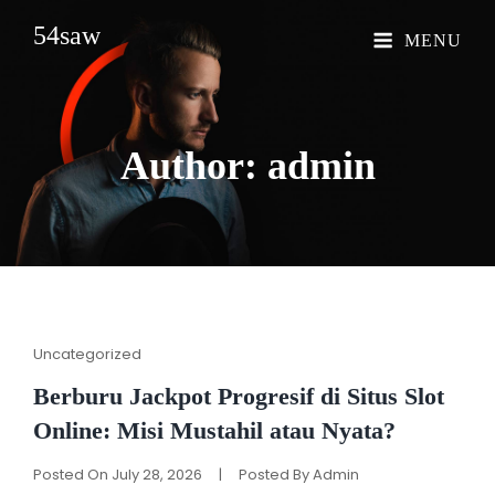
54saw
MENU
Author:
admin
Cat
Uncategorized
Links
Berburu Jackpot Progresif di Situs Slot
Online: Misi Mustahil atau Nyata?
Posted On
July 28, 2026
|
Posted By
Admin