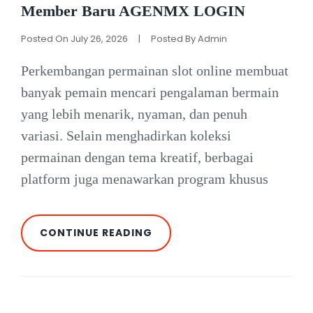
NYATA?
Member Baru AGENMX LOGIN
Posted On
July 26, 2026
|
Posted By
Admin
Perkembangan permainan slot online membuat
banyak pemain mencari pengalaman bermain
yang lebih menarik, nyaman, dan penuh
variasi. Selain menghadirkan koleksi
permainan dengan tema kreatif, berbagai
platform juga menawarkan program khusus
PROMO
CONTINUE READING
EKSKLUSIF
SLOT
HABANERO
BAGI
MEMBER
BARU