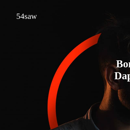
54saw
Bo
Dap