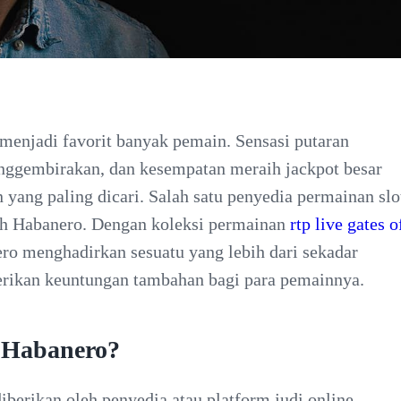
u menjadi favorit banyak pemain. Sensasi putaran
nggembirakan, dan kesempatan meraih jackpot besar
 yang paling dicari. Salah satu penyedia permainan slo
lah Habanero. Dengan koleksi permainan
rtp live gates o
ro menghadirkan sesuatu yang lebih dari sekadar
erikan keuntungan tambahan bagi para pemainnya.
t Habanero?
erikan oleh penyedia atau platform judi online