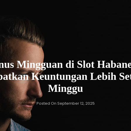
nus Mingguan di Slot Habane
atkan Keuntungan Lebih Se
Minggu
Posted On
September 12, 2025