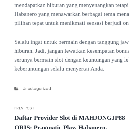
mendapatkan hiburan yang menyenangkan tetapi 
Habanero yang menawarkan berbagai tema menari
pilihan tepat untuk menikmati sensasi berjudi o
Selalu ingat untuk bermain dengan tanggung jaw
hiburan. Jadi, jangan lewatkan kesempatan bon
serunya bermain slot dengan keuntungan yang 
keberuntungan selalu menyertai Anda.
Categories
Uncategorized
PREV POST
Post
Previous
Daftar Provider Slot di MAHJONGJP88
Post
navigation
QRIS: Pragmatic Play, Habanero,