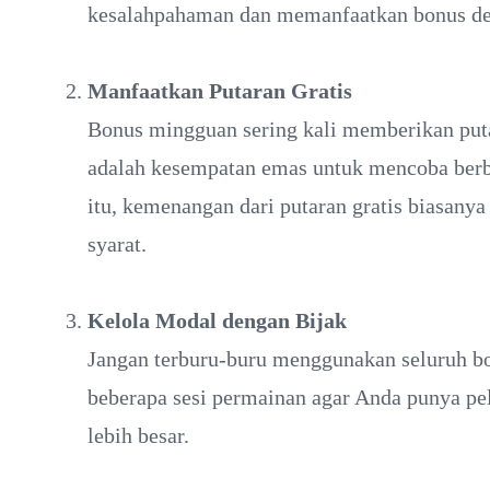
kesalahpahaman dan memanfaatkan bonus de
Manfaatkan Putaran Gratis
Bonus mingguan sering kali memberikan putara
adalah kesempatan emas untuk mencoba berba
itu, kemenangan dari putaran gratis biasany
syarat.
Kelola Modal dengan Bijak
Jangan terburu-buru menggunakan seluruh bo
beberapa sesi permainan agar Anda punya p
lebih besar.