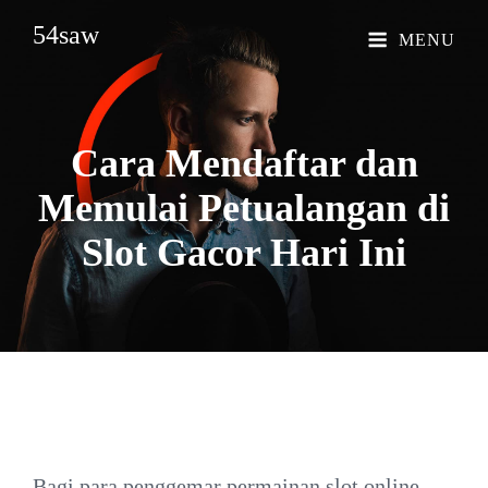
54saw
MENU
Cara Mendaftar dan
Memulai Petualangan di
Slot Gacor Hari
Ini
Bagi para penggemar permainan slot online,