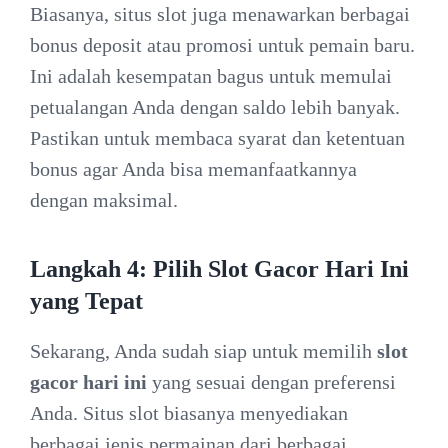
Biasanya, situs slot juga menawarkan berbagai
bonus deposit atau promosi untuk pemain baru.
Ini adalah kesempatan bagus untuk memulai
petualangan Anda dengan saldo lebih banyak.
Pastikan untuk membaca syarat dan ketentuan
bonus agar Anda bisa memanfaatkannya
dengan maksimal.
Langkah 4: Pilih
Slot Gacor Hari Ini
yang Tepat
Sekarang, Anda sudah siap untuk memilih
slot
gacor hari ini
yang sesuai dengan preferensi
Anda. Situs slot biasanya menyediakan
berbagai jenis permainan dari berbagai