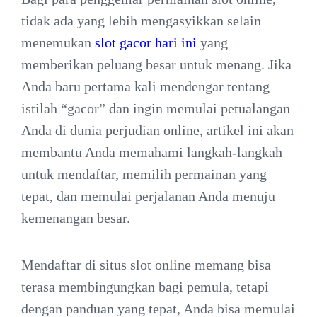
tidak ada yang lebih mengasyikkan selain
menemukan
slot gacor hari ini
yang
memberikan peluang besar untuk menang. Jika
Anda baru pertama kali mendengar tentang
istilah “gacor” dan ingin memulai petualangan
Anda di dunia perjudian online, artikel ini akan
membantu Anda memahami langkah-langkah
untuk mendaftar, memilih permainan yang
tepat, dan memulai perjalanan Anda menuju
kemenangan besar.
Mendaftar di situs slot online memang bisa
terasa membingungkan bagi pemula, tetapi
dengan panduan yang tepat, Anda bisa memulai