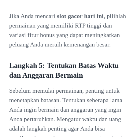
Jika Anda mencari
slot gacor hari ini
, pilihlah
permainan yang memiliki RTP tinggi dan
variasi fitur bonus yang dapat meningkatkan
peluang Anda meraih kemenangan besar.
Langkah 5: Tentukan Batas Waktu
dan Anggaran Bermain
Sebelum memulai permainan, penting untuk
menetapkan batasan. Tentukan seberapa lama
Anda ingin bermain dan anggaran yang ingin
Anda pertaruhkan. Mengatur waktu dan uang
adalah langkah penting agar Anda bisa