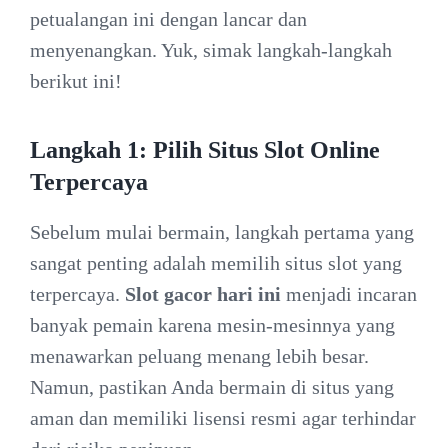
petualangan ini dengan lancar dan
menyenangkan. Yuk, simak langkah-langkah
berikut ini!
Langkah 1: Pilih Situs Slot Online
Terpercaya
Sebelum mulai bermain, langkah pertama yang
sangat penting adalah memilih situs slot yang
terpercaya.
Slot gacor hari ini
menjadi incaran
banyak pemain karena mesin-mesinnya yang
menawarkan peluang menang lebih besar.
Namun, pastikan Anda bermain di situs yang
aman dan memiliki lisensi resmi agar terhindar