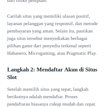
dari risiko penipuan.
Carilah situs yang memiliki ulasan positif,
layanan pelanggan yang responsif, dan metode
pembayaran yang aman. Selain itu, pastikan
juga situs tersebut menyediakan berbagai
pilihan game dari penyedia terkenal seperti
Habanero, Microgaming, atau Pragmatic Play.
Langkah 2: Mendaftar Akun di Situs
Slot
Setelah memilih situs yang tepat, langkah
berikutnya adalah mendaftar. Proses
pendaftaran biasanya cukup mudah dan cepat.