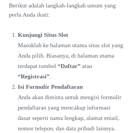
Berikut adalah langkah-langkah umum yang
perlu Anda ikuti:
Kunjungi Situs Slot
Masuklah ke halaman utama situs slot yang
Anda pilih. Biasanya, di halaman utama
terdapat tombol
“Daftar”
atau
“Registrasi”
.
Isi Formulir Pendaftaran
Anda akan diminta untuk mengisi formulir
pendaftaran yang mencakup informasi
dasar seperti nama lengkap, alamat email,
nomor telepon, dan data pribadi lainnya.