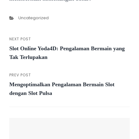
Categories
Uncategorized
NEXT POST
Post
Next
Slot Online Yoda4D: Pengalaman Bermain yang
Post
navigation
Tak Terlupakan
PREV POST
Previous
Mengoptimalkan Pengalaman Bermain Slot
Post
dengan Slot Pulsa