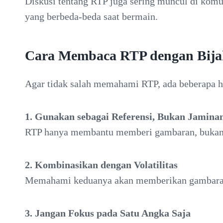
Diskusi tentang RTP juga sering muncul di kom
yang berbeda-beda saat bermain.
Cara Membaca RTP dengan Bija
Agar tidak salah memahami RTP, ada beberapa ha
1. Gunakan sebagai Referensi, Bukan Jamina
RTP hanya membantu memberi gambaran, bukan k
2. Kombinasikan dengan Volatilitas
Memahami keduanya akan memberikan gambaran 
3. Jangan Fokus pada Satu Angka Saja