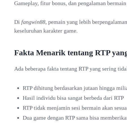
Gameplay, fitur bonus, dan pengalaman bermain 
Di
fangwin88
, pemain yang lebih berpengalaman 
keseluruhan karakter game.
Fakta Menarik tentang RTP yang
Ada beberapa fakta tentang RTP yang sering tida
RTP dihitung berdasarkan jutaan hingga mili
Hasil individu bisa sangat berbeda dari RTP
RTP tidak menjamin sesi bermain akan sesuai
Dua game dengan RTP sama bisa memberikan