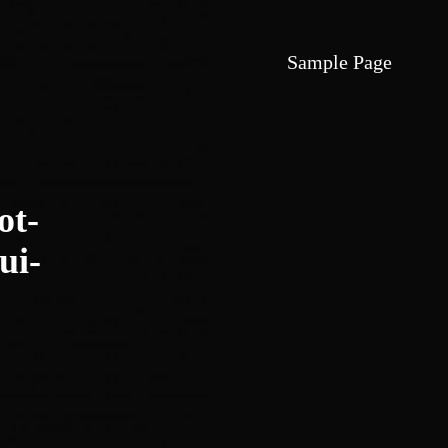
Sample Page
ot-
ui-