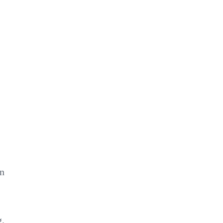
an
g.