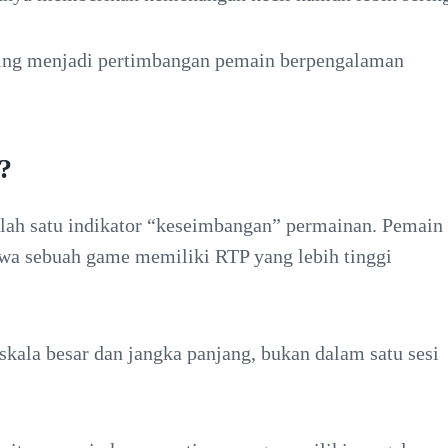
ering menjadi pertimbangan pemain berpengalaman
?
alah satu indikator “keseimbangan” permainan. Pemain
hwa sebuah game memiliki RTP yang lebih tinggi
ala besar dan jangka panjang, bukan dalam satu sesi