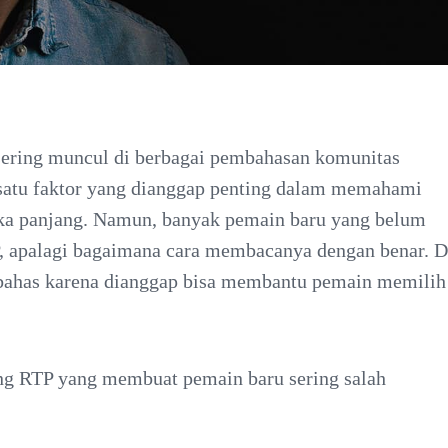
 sering muncul di berbagai pembahasan komunitas
satu faktor yang dianggap penting dalam memahami
gka panjang. Namun, banyak pemain baru yang belum
, apalagi bagaimana cara membacanya dengan benar. D
dibahas karena dianggap bisa membantu pemain memilih
ng RTP yang membuat pemain baru sering salah