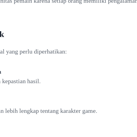
unitas pemain karena setiap orang memiliki pengalama
k
l yang perlu diperhatikan:
n
epastian hasil.
lebih lengkap tentang karakter game.