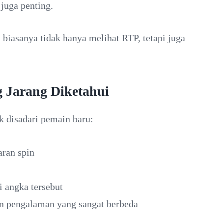
juga penting.
biasanya tidak hanya melihat RTP, tetapi juga
 Jarang Diketahui
k disadari pemain baru:
aran spin
 angka tersebut
 pengalaman yang sangat berbeda