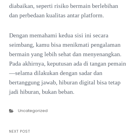
diabaikan, seperti risiko bermain berlebihan
dan perbedaan kualitas antar platform.
Dengan memahami kedua sisi ini secara
seimbang, kamu bisa menikmati pengalaman
bermain yang lebih sehat dan menyenangkan.
Pada akhirnya, keputusan ada di tangan pemain
—selama dilakukan dengan sadar dan
bertanggung jawab, hiburan digital bisa tetap
jadi hiburan, bukan beban.
Categories
Uncategorized
NEXT POST
Post
Next