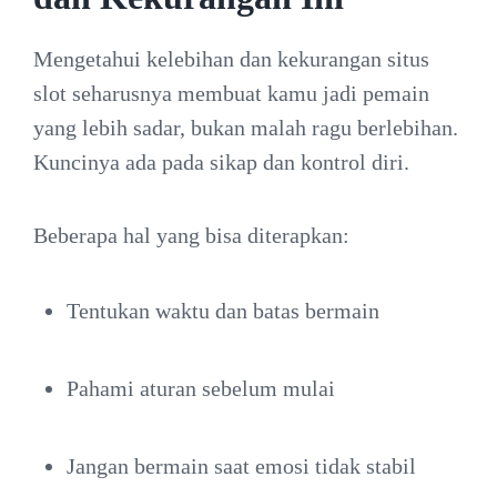
Mengetahui kelebihan dan kekurangan situs
slot seharusnya membuat kamu jadi pemain
yang lebih sadar, bukan malah ragu berlebihan.
Kuncinya ada pada sikap dan kontrol diri.
Beberapa hal yang bisa diterapkan:
Tentukan waktu dan batas bermain
Pahami aturan sebelum mulai
Jangan bermain saat emosi tidak stabil