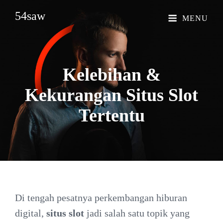
54saw
MENU
Kelebihan &
Kekurangan Situs Slot
Tertentu
Di tengah pesatnya perkembangan hiburan
digital,
situs slot
jadi salah satu topik yang