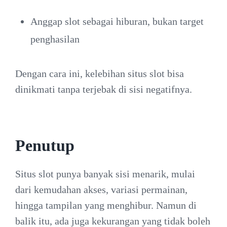
Anggap slot sebagai hiburan, bukan target
penghasilan
Dengan cara ini, kelebihan situs slot bisa
dinikmati tanpa terjebak di sisi negatifnya.
Penutup
Situs slot punya banyak sisi menarik, mulai
dari kemudahan akses, variasi permainan,
hingga tampilan yang menghibur. Namun di
balik itu, ada juga kekurangan yang tidak boleh