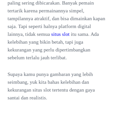
paling sering dibicarakan. Banyak pemain
tertarik karena permainannya simpel,
tampilannya atraktif, dan bisa dimainkan kapan
saja. Tapi seperti halnya platform digital
lainnya, tidak semua
situs slot
itu sama. Ada
kelebihan yang bikin betah, tapi juga
kekurangan yang perlu dipertimbangkan
sebelum terlalu jauh terlibat.
Supaya kamu punya gambaran yang lebih
seimbang, yuk kita bahas kelebihan dan
kekurangan situs slot tertentu dengan gaya
santai dan realistis.