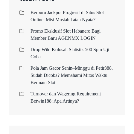
Berburu Jackpot Progresif di Situs Slot
Online: Misi Mustahil atau Nyata?
Promo Eksklusif Slot Habanero Bagi
Member Baru AGENMX LOGIN
Drop Wild Kolosal: Statistik 500 Spin Uji
Coba
Pola Jam Gacor Senin–Minggu di Petir388,
Sudah Dicoba? Memahami Mitos Waktu
Bermain Slot
Turnover dan Wagering Requirement
Betwin188: Apa Artinya?