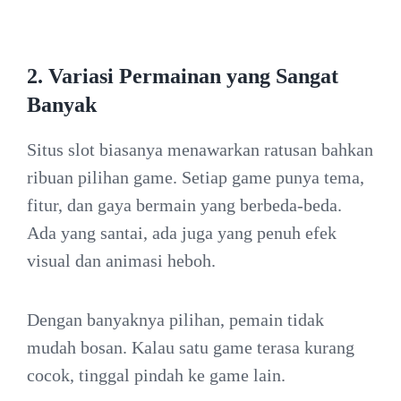
2. Variasi Permainan yang Sangat
Banyak
Situs slot biasanya menawarkan ratusan bahkan
ribuan pilihan game. Setiap game punya tema,
fitur, dan gaya bermain yang berbeda-beda.
Ada yang santai, ada juga yang penuh efek
visual dan animasi heboh.
Dengan banyaknya pilihan, pemain tidak
mudah bosan. Kalau satu game terasa kurang
cocok, tinggal pindah ke game lain.