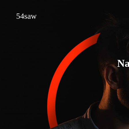
54saw
Na