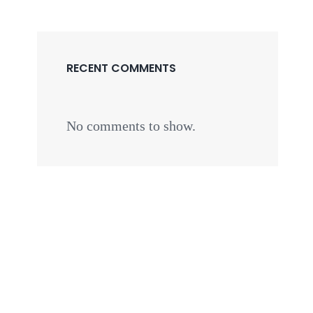
RECENT COMMENTS
No comments to show.