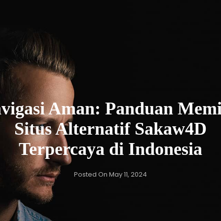
vigasi Aman: Panduan Memi
Situs Alternatif Sakaw4D
Terpercaya di
Indonesia
Posted On
May 11, 2024