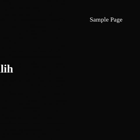
Sample Page
lih