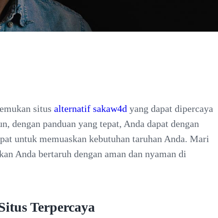
nemukan situs
alternatif sakaw4d
yang dapat dipercaya
un, dengan panduan yang tepat, Anda dapat dengan
pat untuk memuaskan kebutuhan taruhan Anda. Mari
tikan Anda bertaruh dengan aman dan nyaman di
itus Terpercaya