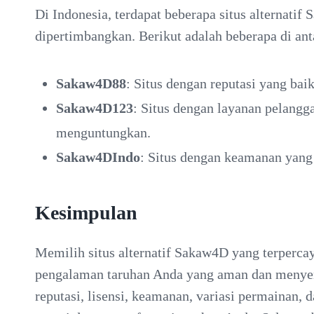
Di Indonesia, terdapat beberapa situs alternati
dipertimbangkan. Berikut adalah beberapa di ant
Sakaw4D88
: Situs dengan reputasi yang ba
Sakaw4D123
: Situs dengan layanan pelang
menguntungkan.
Sakaw4DIndo
: Situs dengan keamanan yang 
Kesimpulan
Memilih situs alternatif Sakaw4D yang terperca
pengalaman taruhan Anda yang aman dan menyen
reputasi, lisensi, keamanan, variasi permainan,