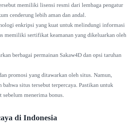
tersebut memiliki lisensi resmi dari lembaga pengatur
ukum cenderung lebih aman dan andal.
nologi enkripsi yang kuat untuk melindungi informasi
us memiliki sertifikat keamanan yang dikeluarkan oleh
warkan berbagai permainan Sakaw4D dan opsi taruhan
 dan promosi yang ditawarkan oleh situs. Namun,
 bahwa situs tersebut terpercaya. Pastikan untuk
t sebelum menerima bonus.
caya di Indonesia