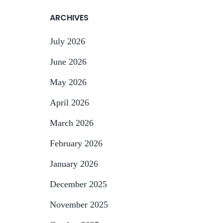
ARCHIVES
July 2026
June 2026
May 2026
April 2026
March 2026
February 2026
January 2026
December 2025
November 2025