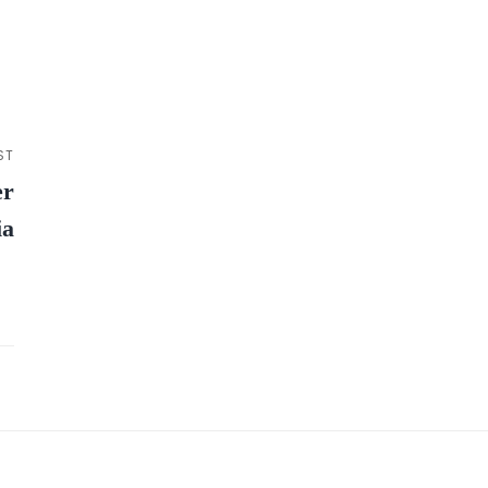
ST
er
ia