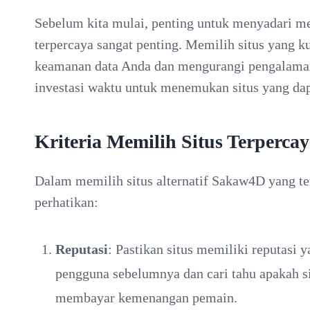
Sebelum kita mulai, penting untuk menyadari m
terpercaya sangat penting. Memilih situs yang 
keamanan data Anda dan mengurangi pengalaman 
investasi waktu untuk menemukan situs yang dap
Kriteria Memilih Situs Terperca
Dalam memilih situs alternatif Sakaw4D yang ter
perhatikan:
Reputasi
: Pastikan situs memiliki reputasi y
pengguna sebelumnya dan cari tahu apakah si
membayar kemenangan pemain.