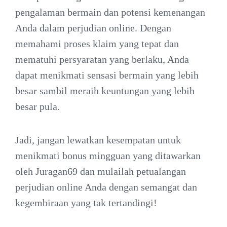
pengalaman bermain dan potensi kemenangan
Anda dalam perjudian online. Dengan
memahami proses klaim yang tepat dan
mematuhi persyaratan yang berlaku, Anda
dapat menikmati sensasi bermain yang lebih
besar sambil meraih keuntungan yang lebih
besar pula.
Jadi, jangan lewatkan kesempatan untuk
menikmati bonus mingguan yang ditawarkan
oleh Juragan69 dan mulailah petualangan
perjudian online Anda dengan semangat dan
kegembiraan yang tak tertandingi!