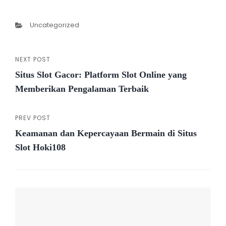
Categories
Uncategorized
NEXT POST
Post
Next
Situs Slot Gacor: Platform Slot Online yang
Post
navigation
Memberikan Pengalaman Terbaik
PREV POST
Previous
Keamanan dan Kepercayaan Bermain di Situs
Post
Slot Hoki108