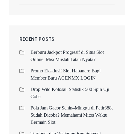
RECENT POSTS
Berburu Jackpot Progresif di Situs Slot
Online: Misi Mustahil atau Nyata?
Promo Eksklusif Slot Habanero Bagi
Member Baru AGENMX LOGIN
Drop Wild Kolosal: Statistik 500 Spin Uji
Coba
Pola Jam Gacor Senin–Minggu di Petir388,
Sudah Dicoba? Memahami Mitos Waktu
Bermain Slot
Turnover dan Wagering Requirement