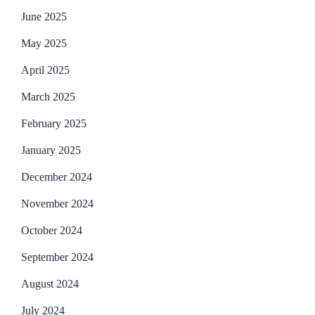
June 2025
May 2025
April 2025
March 2025
February 2025
January 2025
December 2024
November 2024
October 2024
September 2024
August 2024
July 2024