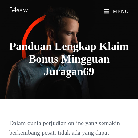
54saw
MENU
Panduan Lengkap Klaim
Bonus Mingguan
Juragan69
Dalam dunia perjudian online yang semakin
berkembang pesat, tidak ada yang dapat