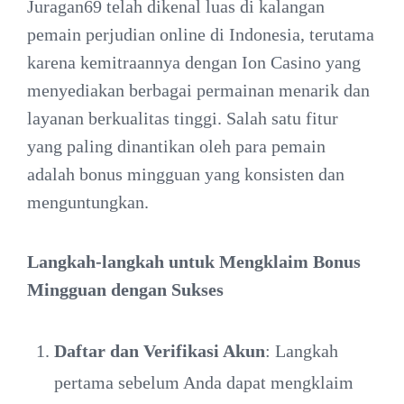
Juragan69 telah dikenal luas di kalangan
pemain perjudian online di Indonesia, terutama
karena kemitraannya dengan Ion Casino yang
menyediakan berbagai permainan menarik dan
layanan berkualitas tinggi. Salah satu fitur
yang paling dinantikan oleh para pemain
adalah bonus mingguan yang konsisten dan
menguntungkan.
Langkah-langkah untuk Mengklaim Bonus
Mingguan dengan Sukses
Daftar dan Verifikasi Akun
: Langkah
pertama sebelum Anda dapat mengklaim