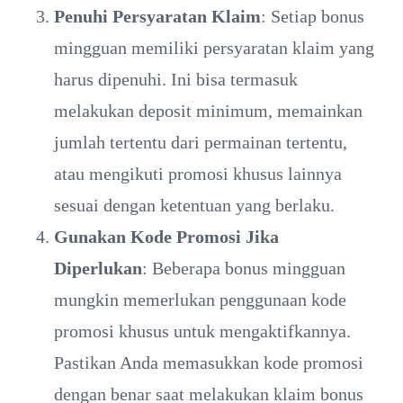
Penuhi Persyaratan Klaim
: Setiap bonus
mingguan memiliki persyaratan klaim yang
harus dipenuhi. Ini bisa termasuk
melakukan deposit minimum, memainkan
jumlah tertentu dari permainan tertentu,
atau mengikuti promosi khusus lainnya
sesuai dengan ketentuan yang berlaku.
Gunakan Kode Promosi Jika
Diperlukan
: Beberapa bonus mingguan
mungkin memerlukan penggunaan kode
promosi khusus untuk mengaktifkannya.
Pastikan Anda memasukkan kode promosi
dengan benar saat melakukan klaim bonus