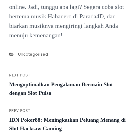
online. Jadi, tunggu apa lagi? Segera coba slot
bertema musik Habanero di Parada4D, dan
biarkan musiknya mengiringi langkah Anda
menuju kemenangan!
Categories
Uncategorized
NEXT POST
Post
Next
Mengoptimalkan Pengalaman Bermain Slot
Post
navigation
dengan Slot Pulsa
PREV POST
Previous
IDN Poker88: Meningkatkan Peluang Menang di
Post
Slot Hacksaw Gaming