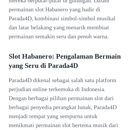
mereka berputar-putar di gulungan. Dalam
permainan slot Habanero yang hadir di
Parada4D, kombinasi simbol-simbol musikal
dan latar belakang yang menarik membuat
permainan semakin seru dan penuh warna.
Slot Habanero: Pengalaman Bermain
yang Seru di Parada4D
Parada4D dikenal sebagai salah satu platform
perjudian online terkemuka di Indonesia.
Dengan berbagai pilihan permainan slot dari
berbagai penyedia perangkat lunak, Parada4D
menjadi tempat yang sempurna untuk
menikmati permainan slot bertema musik dari