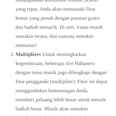
yang tepat, Anda akan memasuki fitur
bonus yang penuh dengan putaran gratis
dan hadiah menarik. Di sini, irama musik
semakin terasa, dan suasana semakin
memanas!
Multipliers
Untuk meningkatkan
kegembiraan, beberapa slot Habanero
dengan tema musik juga dilengkapi dengan
fitur pengganda (multiplier). Fitur ini dapat
menggandakan kemenangan Anda,
memberi peluang lebih besar untuk meraih
hadiah besar. Musik akan semakin