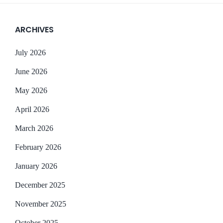
ARCHIVES
July 2026
June 2026
May 2026
April 2026
March 2026
February 2026
January 2026
December 2025
November 2025
October 2025