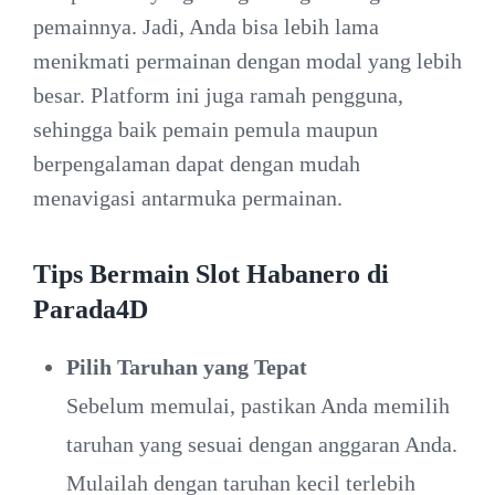
pemainnya. Jadi, Anda bisa lebih lama
menikmati permainan dengan modal yang lebih
besar. Platform ini juga ramah pengguna,
sehingga baik pemain pemula maupun
berpengalaman dapat dengan mudah
menavigasi antarmuka permainan.
Tips Bermain Slot Habanero di
Parada4D
Pilih Taruhan yang Tepat
Sebelum memulai, pastikan Anda memilih
taruhan yang sesuai dengan anggaran Anda.
Mulailah dengan taruhan kecil terlebih