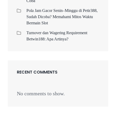
Coba
Pola Jam Gacor Senin–Minggu di Petir388,
Sudah Dicoba? Memahami Mitos Waktu
Bermain Slot
Turnover dan Wagering Requirement
Betwin188: Apa Artinya?
RECENT COMMENTS
No comments to show.