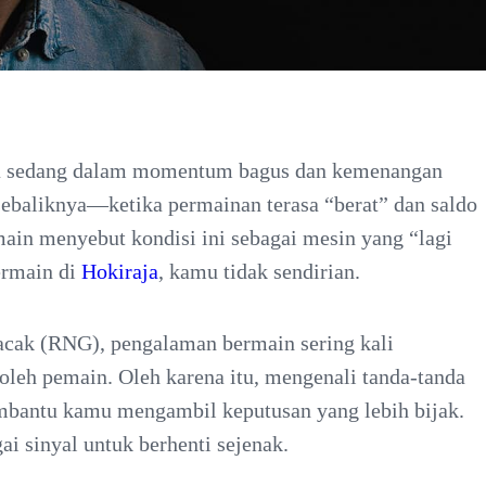
ika sedang dalam momentum bagus dan kemenangan
ebaliknya—ketika permainan terasa “berat” dan saldo
emain menyebut kondisi ini sebagai mesin yang “lagi
ermain di
Hokiraja
, kamu tidak sendirian.
 acak (RNG), pengalaman bermain sering kali
oleh pemain. Oleh karena itu, mengenali tanda-tanda
embantu kamu mengambil keputusan yang lebih bijak.
ai sinyal untuk berhenti sejenak.