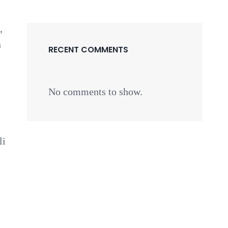
,
n
RECENT COMMENTS
No comments to show.
li