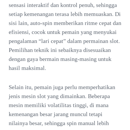
sensasi interaktif dan kontrol penuh, sehingga
setiap kemenangan terasa lebih memuaskan. Di
sisi lain, auto-spin memberikan ritme cepat dan
efisiensi, cocok untuk pemain yang menyukai
pengalaman “lari cepat” dalam permainan slot.
Pemilihan teknik ini sebaiknya disesuaikan
dengan gaya bermain masing-masing untuk
hasil maksimal.
Selain itu, pemain juga perlu memperhatikan
jenis mesin slot yang dimainkan. Beberapa
mesin memiliki volatilitas tinggi, di mana
kemenangan besar jarang muncul tetapi
nilainya besar, sehingga spin manual lebih