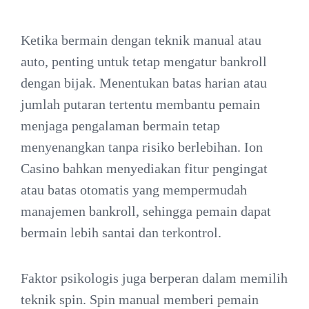
Ketika bermain dengan teknik manual atau
auto, penting untuk tetap mengatur bankroll
dengan bijak. Menentukan batas harian atau
jumlah putaran tertentu membantu pemain
menjaga pengalaman bermain tetap
menyenangkan tanpa risiko berlebihan. Ion
Casino bahkan menyediakan fitur pengingat
atau batas otomatis yang mempermudah
manajemen bankroll, sehingga pemain dapat
bermain lebih santai dan terkontrol.
Faktor psikologis juga berperan dalam memilih
teknik spin. Spin manual memberi pemain