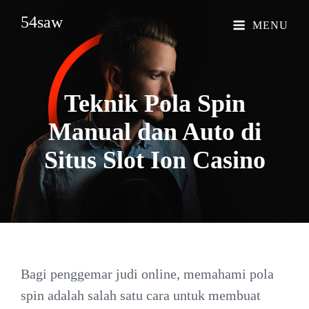
54saw
MENU
Teknik Pola Spin
Manual dan Auto di
Situs Slot Ion
Casino
Bagi penggemar judi online, memahami pola
spin adalah salah satu cara untuk membuat