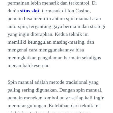
permainan lebih menarik dan terkontrol. Di
dunia
situs slot
, termasuk di Ion Casino,
pemain bisa memilih antara spin manual atau
auto-spin, tergantung gaya bermain dan strategi
yang ingin diterapkan. Kedua teknik ini
memiliki keunggulan masing-masing, dan
mengenal cara menggunakannya bisa
meningkatkan pengalaman bermain sekaligus
menambah keseruan.
Spin manual adalah metode tradisional yang
paling sering digunakan. Dengan spin manual,
pemain menekan tombol putar setiap kali ingin
memutar gulungan. Kelebihan dari teknik ini