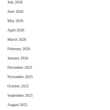
July 2026
June 2026
May 2026
April 2026
March 2026
February 2026
January 2026
December 2025
November 2025
October 2025
September 2025
August 2025