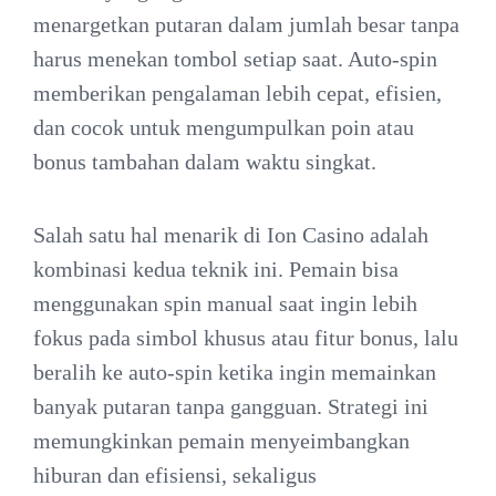
menargetkan putaran dalam jumlah besar tanpa
harus menekan tombol setiap saat. Auto-spin
memberikan pengalaman lebih cepat, efisien,
dan cocok untuk mengumpulkan poin atau
bonus tambahan dalam waktu singkat.
Salah satu hal menarik di Ion Casino adalah
kombinasi kedua teknik ini. Pemain bisa
menggunakan spin manual saat ingin lebih
fokus pada simbol khusus atau fitur bonus, lalu
beralih ke auto-spin ketika ingin memainkan
banyak putaran tanpa gangguan. Strategi ini
memungkinkan pemain menyeimbangkan
hiburan dan efisiensi, sekaligus